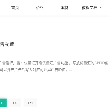
首页
价格
案例
教程文档
告配置
方广告选择广告：优量汇开启优量汇广告功能 ，写放优量汇的APPID值
可以开启广告后写入对应的开屏广告ID值。...
1
>>
1/1