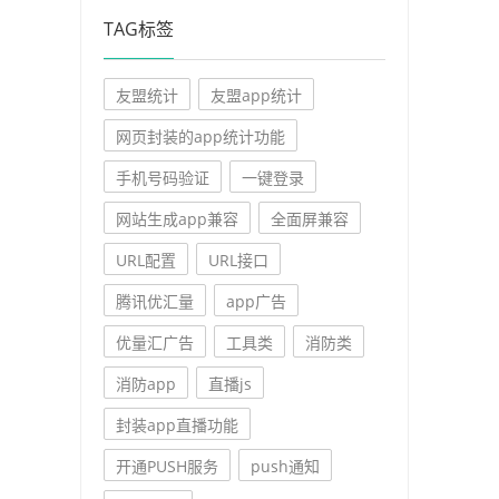
TAG标签
友盟统计
友盟app统计
网页封装的app统计功能
手机号码验证
一键登录
网站生成app兼容
全面屏兼容
URL配置
URL接口
腾讯优汇量
app广告
优量汇广告
工具类
消防类
消防app
直播js
封装app直播功能
开通PUSH服务
push通知