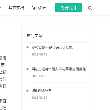
其它文档
App资讯
免费试用
热门文章
秒验实现一键号码认证功能
2023-09-18
研发
，而
网站生成app后安卓与苹果全面屏兼
让孩
容
2023-09-02
此间
责任
URL规则配置
！
2023-08-30
家庭
,还