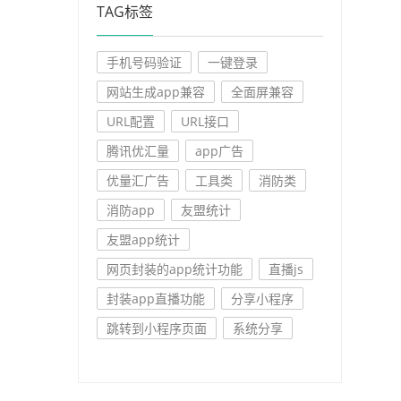
TAG标签
手机号码验证
一键登录
网站生成app兼容
全面屏兼容
URL配置
URL接口
腾讯优汇量
app广告
优量汇广告
工具类
消防类
消防app
友盟统计
友盟app统计
网页封装的app统计功能
直播js
封装app直播功能
分享小程序
跳转到小程序页面
系统分享